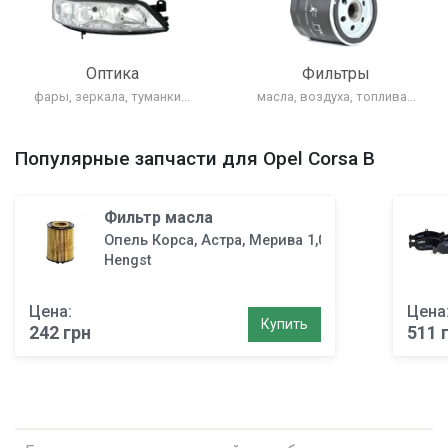
Оптика
Фильтры
фары, зеркала, туманки...
масла, воздуха, топлива...
Популярные запчасти для Opel Corsa B
Фильтр маслa
Опель Корса, Астра, Мерива 1,0-1,4
Hengst
Цена:
Цена
Купить
242 грн
511 