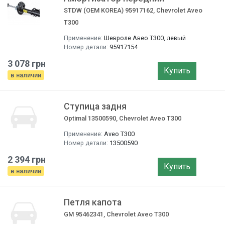
STDW (OEM KOREA) 95917162, Chevrolet Aveo
T300
Применение:
Шевроле Авео T300, левый
Номер детали:
95917154
3 078 грн
Купить
в наличии
Ступица задня
Optimal 13500590, Chevrolet Aveo T300
Применение:
Aveo T300
Номер детали:
13500590
2 394 грн
Купить
в наличии
Петля капота
GM 95462341, Chevrolet Aveo T300