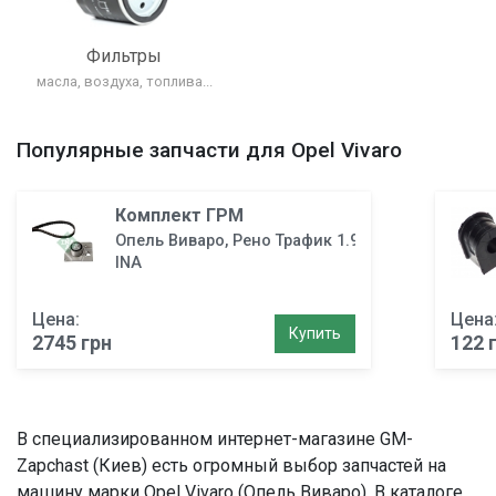
Фильтры
масла, воздуха, топлива...
Популярные запчасти для Opel Vivaro
Комплект ГРМ
Опель Виваро, Рено Трафик 1.9 (F9Q)
INA
Цена:
Цена
Купить
2745 грн
122 
В специализированном интернет-магазине GM-
Zapchast (Киев) есть огромный выбор запчастей на
машину марки Opel Vivaro (Опель Виваро). В каталоге