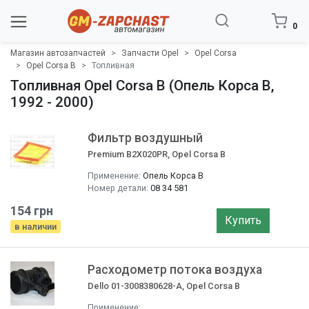
0
Магазин автозапчастей
Запчасти Opel
Opel Corsa
Opel Corsa B
Топливная
Топливная Opel Corsa B (Опель Корса B,
1992 - 2000)
Фильтр воздушный
Premium B2X020PR, Opel Corsa B
Применение:
Опель Корса B
Номер детали:
08 34 581
154 грн
Купить
в наличии
Расходометр потока воздуха
Dello 01-3008380628-A, Opel Corsa B
Применение: