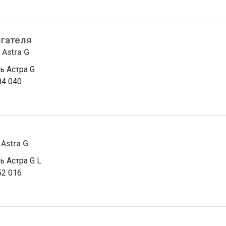
гателя
 Astra G
ь Астра G
84 040
 Astra G
ь Астра G L
52 016