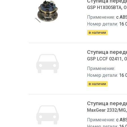
Ступица перед
GSP H1X005BTA, Op
Применение:
с ABS
Номер детали:
16 
в наличии
Ступица перед
GSP LCCF 02411, O
Применение:
Номер детали:
16 
в наличии
Ступица перед
MaxGear 2332/MG, 
Применение:
с ABS
Номер детали:
16 