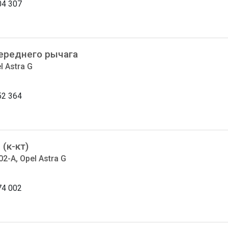
04 307
ереднего рычага
l Astra G
52 364
(к-кт)
2-A, Opel Astra G
74 002