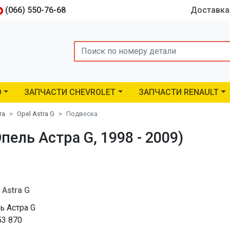
(066) 550-76-68
Доставка
Search
O
ЗАПЧАСТИ CHEVROLET
ЗАПЧАСТИ RENAULT
ra
Opel Astra G
Подвеска
пель Астра G, 1998 - 2009)
 Astra G
ь Астра G
53 870