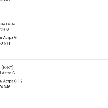
изатора
tra G
ь Астра G
50 611
(к-кт)
l Astra G
ь Астра G 1.2
74 346