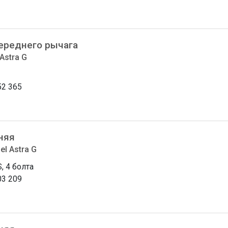
ереднего рычага
Astra G
52 365
няя
el Astra G
, 4 болта
03 209