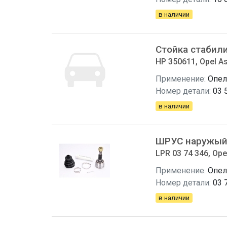
в наличии
Стойка стабил
HP 350611, Opel As
Применение:
Опел
Номер детали:
03 
в наличии
ШРУС наружый 
LPR 03 74 346, Ope
Применение:
Опел
Номер детали:
03 
в наличии