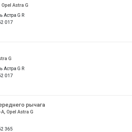
 Opel Astra G
ь Астра G R
52 017
tra G
ь Астра G R
52 017
ереднего рычага
A, Opel Astra G
52 365