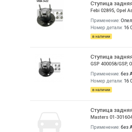
Ступица задня
Febi 02895, Opel A
Применение:
Опель
Номер детали:
16 
в наличии
Ступица задня
GSP 400058/GSP, O
Применение:
без 
Номер детали:
16 
в наличии
Ступица задня
Masters 01-301604
Применение:
без 