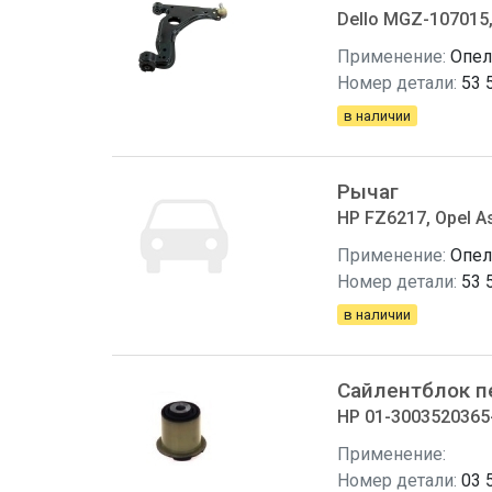
Dello MGZ-107015,
Применение:
Опел
Номер детали:
53 
в наличии
Рычаг
HP FZ6217, Opel As
Применение:
Опел
Номер детали:
53 
в наличии
Сайлентблок п
HP 01-3003520365-
Применение:
Номер детали:
03 