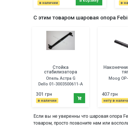
В корзину
в наличии
в н
С этим товаром
шаровая опора
Febi
Стойка
Наконечни
стабилизатора
тя
Опель Астра G
Moog OP-
Dello 01-3003500611-A
301 грн
407 грн
в наличии
нету в налич
Если вы не уверенны что
шаровая опора
Fe
товаром, просто позвоните нам или восполь