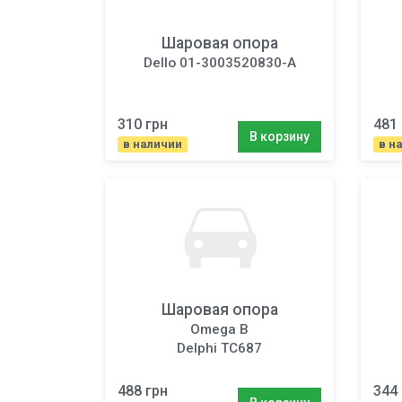
Шаровая опора
Dello 01-3003520830-A
310 грн
481 
В корзину
в наличии
в н
Шаровая опора
Omega B
Delphi TC687
488 грн
344 