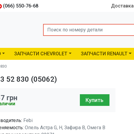
(066) 550-76-68
Доставка
Search
O
ЗАПЧАСТИ CHEVROLET
ЗАПЧАСТИ RENAULT
 830
3 52 830 (05062)
57
грн
Купить
аличии
водитель:
Febi
няемость:
Опель Астра G, H, Зафира B, Омега B