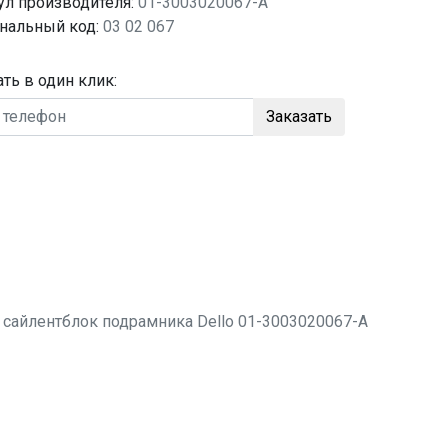
ул производителя:
01-3003020067-A
нальный код:
03 02 067
ать в один клик:
Заказать
о
сайлентблок подрамника
Dello 01-3003020067-A