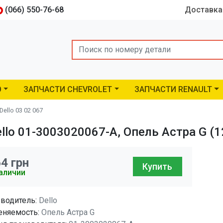
(066) 550-76-68
Доставка
Search
O
ЗАПЧАСТИ CHEVROLET
ЗАПЧАСТИ RENAULT
ello 03 02 067
lo 01-3003020067-A, Опель Астра G (1
64
грн
Купить
аличии
водитель:
Dello
няемость:
Опель Астра G