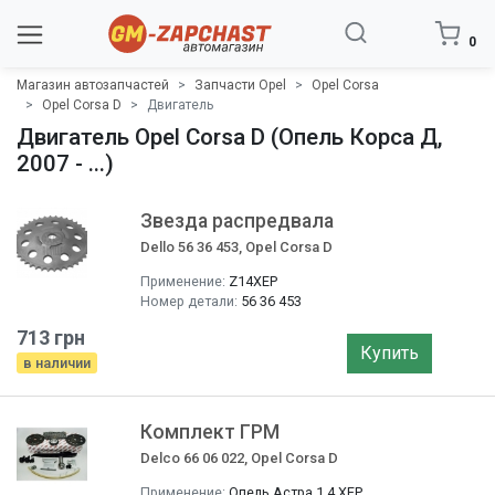
0
Магазин автозапчастей
Запчасти Opel
Opel Corsa
Opel Corsa D
Двигатель
Двигатель Opel Corsa D (Опель Корса Д,
2007 - ...)
Звезда распредвала
Dello 56 36 453, Opel Corsa D
Применение:
Z14XEP
Номер детали:
56 36 453
713 грн
Купить
в наличии
Комплект ГРМ
Delco 66 06 022, Opel Corsa D
Применение:
Опель Астра 1.4 XEP