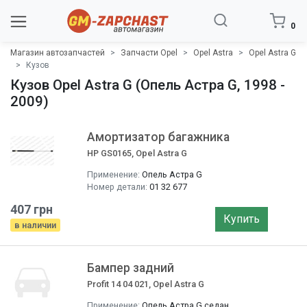
0
Магазин автозапчастей
Запчасти Opel
Opel Astra
Opel Astra G
Кузов
Кузов Opel Astra G (Опель Астра G, 1998 -
2009)
Амортизатор багажника
HP GS0165, Opel Astra G
Применение:
Опель Астра G
Номер детали:
01 32 677
407 грн
Купить
в наличии
Бампер задний
Profit 14 04 021, Opel Astra G
Применение:
Опель Астра G седан