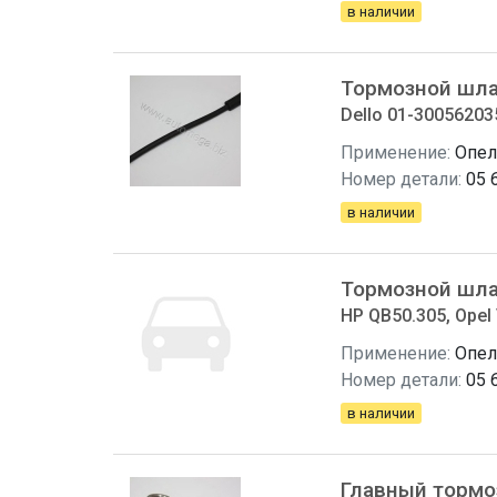
в наличии
Тормозной шла
Dello 01-300562035
Применение:
Опел
Номер детали:
05 
в наличии
Тормозной шла
HP QB50.305, Opel 
Применение:
Опел
Номер детали:
05 
в наличии
Главный тормо