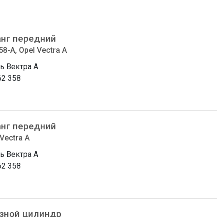
нг передний
8-A, Opel Vectra A
ь Вектра A
62 358
нг передний
Vectra A
ь Вектра A
62 358
зной цилиндр