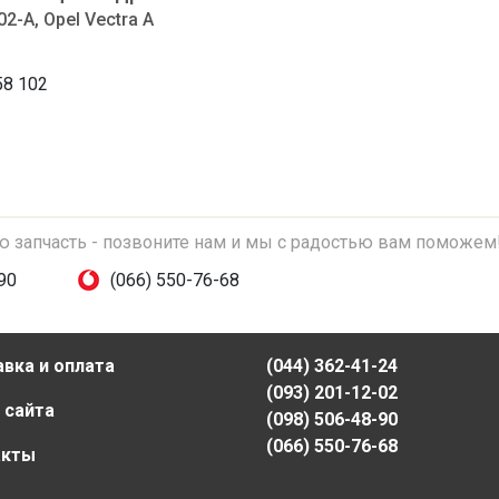
2-A, Opel Vectra A
58 102
ую запчасть - позвоните нам и мы с радостью вам поможем
90
(066) 550-76-68
вка и оплата
(044) 362-41-24
(093) 201-12-02
 сайта
(098) 506-48-90
(066) 550-76-68
акты