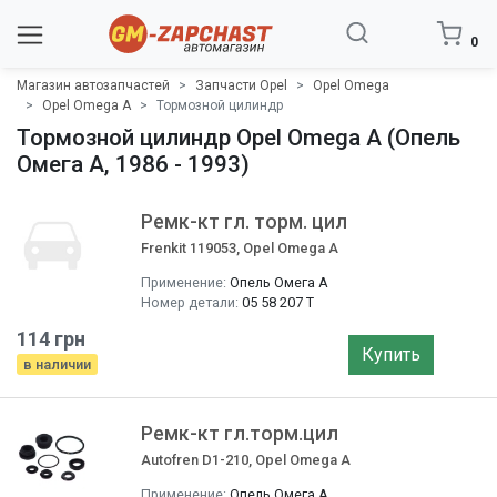
0
Магазин автозапчастей
Запчасти Opel
Opel Omega
Opel Omega A
Тормозной цилиндр
Тормозной цилиндр Opel Omega A (Опель
Омега A, 1986 - 1993)
Ремк-кт гл. торм. цил
Frenkit 119053, Opel Omega A
Применение:
Опель Омега A
Номер детали:
05 58 207 T
114 грн
Купить
в наличии
Ремк-кт гл.торм.цил
Autofren D1-210, Opel Omega A
Применение:
Опель Омега A