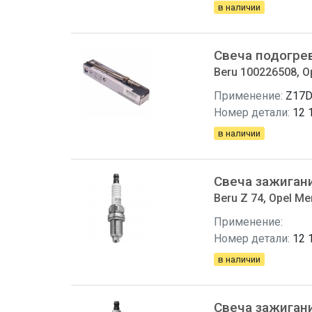
в наличии
Свеча подогре
Beru 100226508, O
Применение:
Z17
Номер детали:
12 
в наличии
Свеча зажиган
Beru Z 74, Opel Me
Применение:
Номер детали:
12 
в наличии
Свеча зажиган