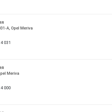
ия
31-A, Opel Meriva
14 031
ия
pel Meriva
14 000