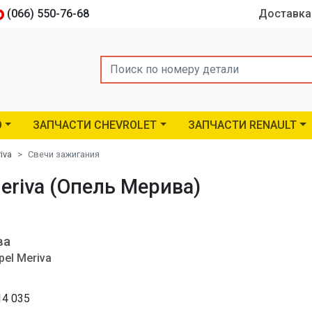
(066) 550-76-68
Доставка
Search
O
ЗАПЧАСТИ CHEVROLET
ЗАПЧАСТИ RENAULT
iva
Свечи зажигания
eriva (Опель Мерива)
ва
pel Meriva
14 035