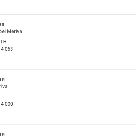
ва
pel Meriva
DTH
14 063
ия
riva
14 000
ия