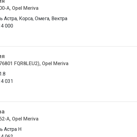
ия
00-A, Opel Meriva
ь Астра, Корса, Омега, Вектра
14 000
ия
76801 FQR8LEU2), Opel Meriva
1.8
14 031
ва
62-A, Opel Meriva
ь Астра H
14 062