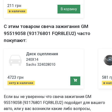
211 грн
В корзину
в наличии
С этим товаром
свеча зажигания
GM
95519058 (93176801 FQR8LEU2) часто
покупают:
Диск сцепления
240X14
Sachs 324028010
4723 грн
581 г
нету в наличии
в на
Если вы не уверенны что
свеча зажигания
GM
95519058 (93176801 FQR8LEU2) подойдет для вашего
авто, или у вас возникли какие либо вопросы,