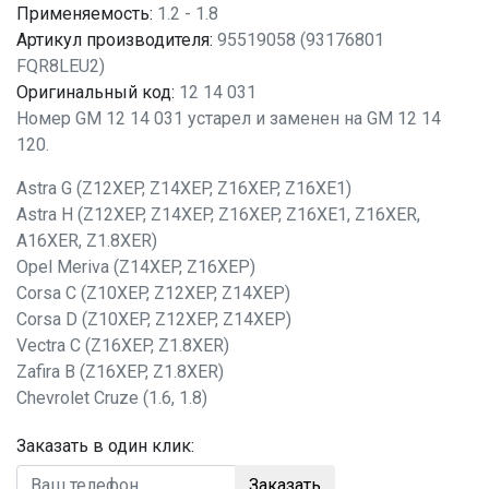
Применяемость:
1.2 - 1.8
Артикул производителя:
95519058 (93176801
FQR8LEU2)
Оригинальный код:
12 14 031
Номер GM 12 14 031 устарел и заменен на GM 12 14
120.
Astra G (Z12XEP, Z14XEP, Z16XEP, Z16XE1)
Astra H (Z12XEP, Z14XEP, Z16XEP, Z16XE1, Z16XER,
A16XER, Z1.8XER)
Opel Meriva (Z14XEP, Z16XEP)
Corsa C (Z10XEP, Z12XEP, Z14XEP)
Corsa D (Z10XEP, Z12XEP, Z14XEP)
Vectra C (Z16XEP, Z1.8XER)
Zafira B (Z16XEP, Z1.8XER)
Chevrolet Cruze (1.6, 1.8)
Заказать в один клик:
Заказать