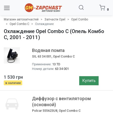
0
Магазин автозапчастей
Запчасти Opel
Opel Combo
Opel Combo C
Охлаждение
Охлаждение Opel Combo C (Опель Комбо
C, 2001 - 2011)
Водяная помпа
SIL 63 34 001, Opel Combo C
Применение:
13 TD
Номер детали:
63 34 001
1 530 грн
Купить
в наличии
Диффузор с вентилятором
(основной)
Polcar 555623U8, Opel Combo C