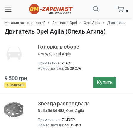
0
Магазин автозапчастей
Запчасти Opel
Opel Agila
Двигатель
Двигатель Opel Agila (Опель Агила)
Головка в сборе
GM Б/У, Opel Agila
Применение:
Z16XE
Номер детали:
06 09 076
9 500 грн
Купить
в наличии
Звезда распредвала
Dello 56 36 453, Opel Agila
Применение:
Z14XEP
Номер детали:
56 36 453