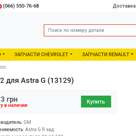
(066) 550-76-68
Доставка
Search
O
ЗАПЧАСТИ CHEVROLET
ЗАПЧАСТИ RENAULT
532
 для Astra G (13129)
13
грн
Купить
у в наличии
водитель:
GM
няемость:
Astra G R зад