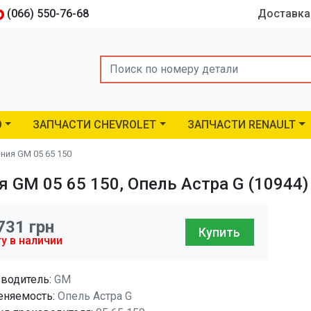
(066) 550-76-68
Доставка
Search
O
ЗАПЧАСТИ CHEVROLET
ЗАПЧАСТИ RENAULT
ия GM 05 65 150
GM 05 65 150, Опель Астра G (10944)
731
грн
Купить
у в наличии
водитель:
GM
няемость:
Опель Астра G