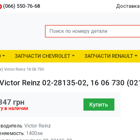
(066) 550-76-68
Доставка
Search
O
ЗАПЧАСТИ CHEVROLET
ЗАПЧАСТИ RENAULT
 Victor Reinz 16 06 730
ictor Reinz 02-28135-02, 16 06 730 (02
347
грн
Купить
у в наличии
водитель:
Victor Reinz
няемость:
1400se