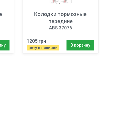
е
Колодки тормозные
передние
ABS 37076
1205 грн
ину
В корзину
нету в наличии