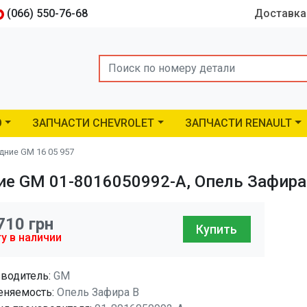
(066) 550-76-68
Доставка
Search
O
ЗАПЧАСТИ CHEVROLET
ЗАПЧАСТИ RENAULT
ние GM 16 05 957
е GM 01-8016050992-A, Опель Зафира 
710
грн
Купить
у в наличии
водитель:
GM
няемость:
Опель Зафира B