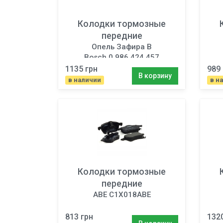
Колодки тормозные
передние
Опель Зафира B
Bosch 0 986 424 457
1135 грн
989 
В корзину
в наличии
в н
Колодки тормозные
передние
ABE C1X018ABE
813 грн
132