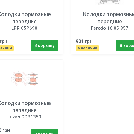
Колодки тормозные
Колодки тормозны
передние
передние
LPR 05P690
Ferodo 16 05 957
грн
901 грн
В корзину
В корз
аличии
в наличии
Колодки тормозные
передние
Lukas GDB1350
0 грн