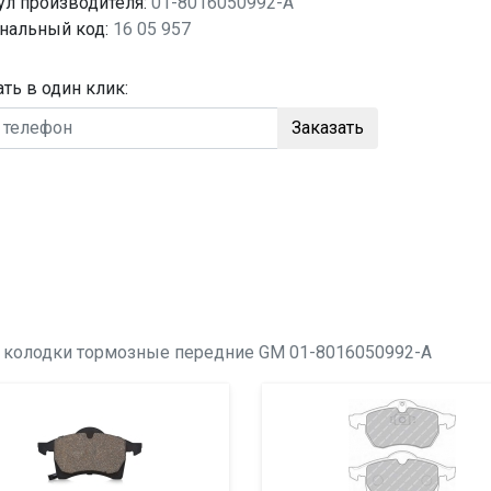
ул производителя:
01-8016050992-A
нальный код:
16 05 957
ать в один клик:
Заказать
о
колодки тормозные передние
GM 01-8016050992-A