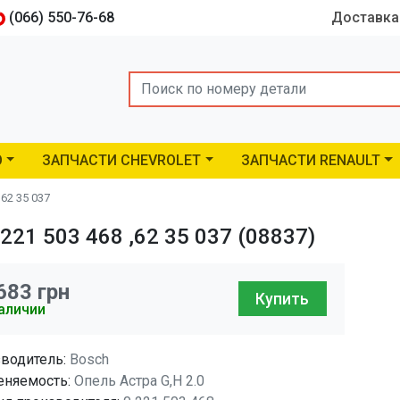
(066) 550-76-68
Доставка
Search
O
ЗАПЧАСТИ CHEVROLET
ЗАПЧАСТИ RENAULT
62 35 037
21 503 468 ,62 35 037 (08837)
683
грн
Купить
аличии
водитель:
Bosch
няемость:
Опель Астра G,H 2.0