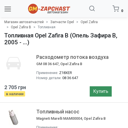
0
Магазин автозапчастей
Запчасти Opel
Opel Zafira
Opel Zafira B
Топливная
Топливная Opel Zafira B (Опель Зафира B,
2005 - ...)
Расходометр потока воздуха
GM 08 36 647, Opel Zafira B
Применение:
Z18XER
Номер детали:
08 36 647
2 705 грн
Купить
в наличии
Топливный насос
Magneti Marelli MAM00004, Opel Zafira B
Применение: