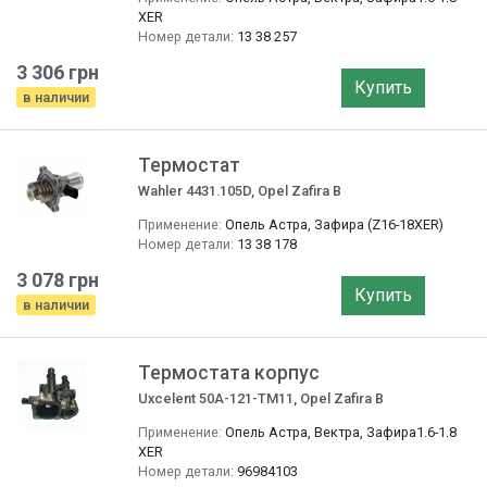
XER
Номер детали:
13 38 257
3 306 грн
Купить
в наличии
Термостат
Wahler 4431.105D, Opel Zafira B
Применение:
Опель Астра, Зафира (Z16-18XER)
Номер детали:
13 38 178
3 078 грн
Купить
в наличии
Термостата корпус
Uxcelent 50A-121-TM11, Opel Zafira B
Применение:
Опель Астра, Вектра, Зафира1.6-1.8
XER
Номер детали:
96984103