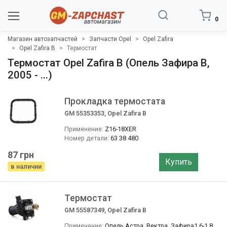
0
Магазин автозапчастей
Запчасти Opel
Opel Zafira
Opel Zafira B
Термостат
Термостат Opel Zafira B (Опель Зафира B,
2005 - ...)
Прокладка термостата
GM 55353353, Opel Zafira B
Применение:
Z16-18XER
Номер детали:
63 38 480
87 грн
Купить
в наличии
Термостат
GM 55587349, Opel Zafira B
Применение:
Опель Астра, Вектра, Зафира1.6-1.8