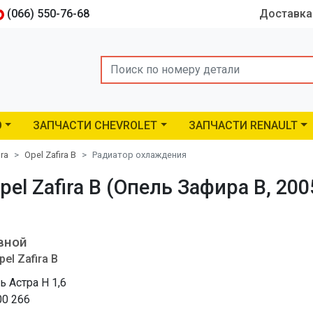
(066) 550-76-68
Доставка
Search
O
ЗАПЧАСТИ CHEVROLET
ЗАПЧАСТИ RENAULT
ira
Opel Zafira B
Радиатор охлаждения
 Zafira B (Опель Зафира B, 2005 -
вной
pel Zafira B
ь Астра H 1,6
00 266