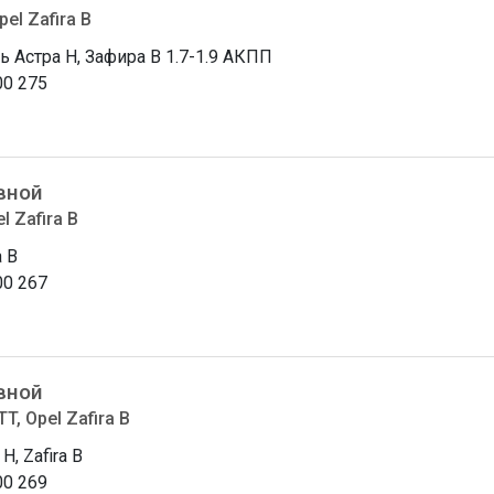
pel Zafira B
ь Астра H, Зафира B 1.7-1.9 АКПП
00 275
вной
l Zafira B
a В
00 267
вной
T, Opel Zafira B
 H, Zafira B
00 269