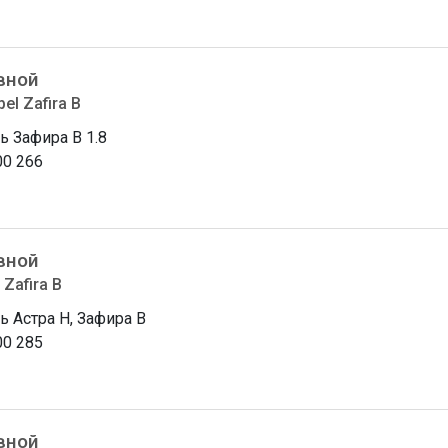
вной
el Zafira B
ь Зафира B 1.8
00 266
вной
 Zafira B
ь Астра H, Зафира B
00 285
вной