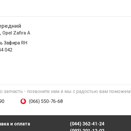
ередний
 Opel Zafira A
ь Зафира RH
44 042
ую запчасть - позвоните нам и мы с радостью вам поможем
90
(066) 550-76-68
вка и оплата
(044) 362-41-24
(093) 201-12-02