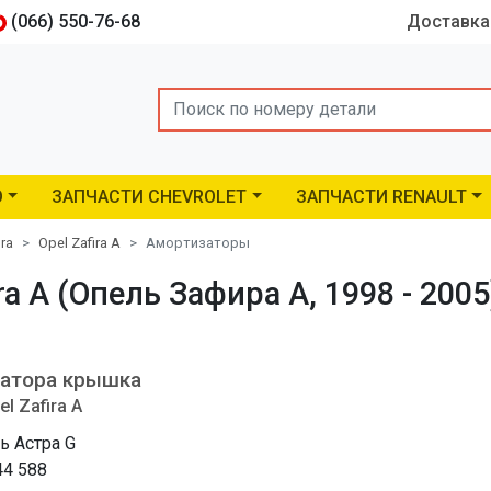
(066) 550-76-68
Доставка
Search
O
ЗАПЧАСТИ CHEVROLET
ЗАПЧАСТИ RENAULT
ira
Opel Zafira A
Амортизаторы
a A (Опель Зафира A, 1998 - 2005
атора крышка
el Zafira A
ь Астра G
44 588