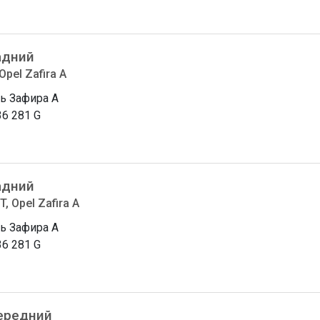
адний
Opel Zafira A
ь Зафира A
36 281 G
адний
 Opel Zafira A
ь Зафира A
36 281 G
ередний