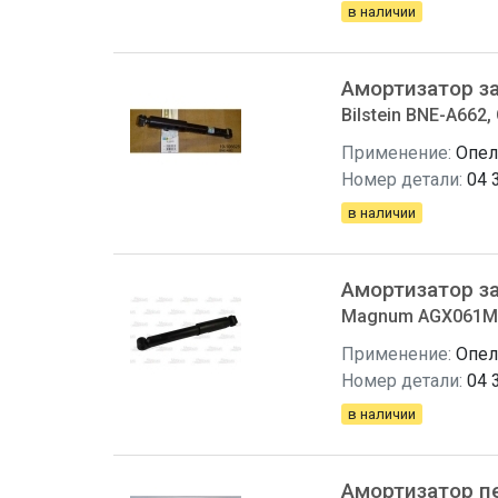
в наличии
Амортизатор з
Bilstein BNE-A662, 
Применение:
Опел
Номер детали:
04 
в наличии
Амортизатор з
Magnum AGX061MT,
Применение:
Опел
Номер детали:
04 
в наличии
Амортизатор п