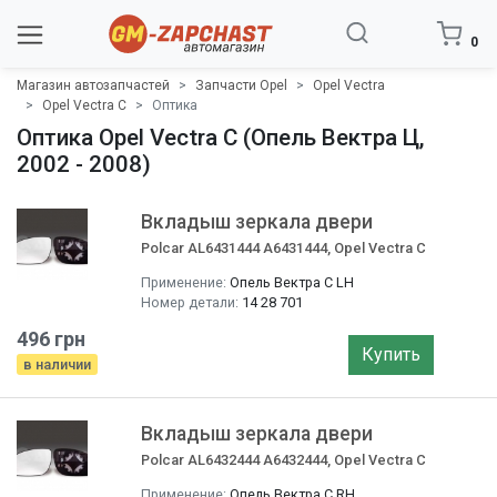
0
Магазин автозапчастей
Запчасти Opel
Opel Vectra
Opel Vectra C
Оптика
Оптика Opel Vectra C (Опель Вектра Ц,
2002 - 2008)
Вкладыш зеркала двери
Polcar AL6431444 A6431444, Opel Vectra C
Применение:
Опель Вектра C LH
Номер детали:
14 28 701
496 грн
Купить
в наличии
Вкладыш зеркала двери
Polcar AL6432444 A6432444, Opel Vectra C
Применение:
Опель Вектра C RH