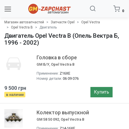
0
Магазин автозапчастей
Запчасти Opel
Opel Vectra
Opel Vectra B
Двигатель
Двигатель Opel Vectra B (Опель Вектра Б,
1996 - 2002)
Головка в сборе
GM Б/У, Opel Vectra B
Применение:
Z16XE
Номер детали:
06 09 076
9 500 грн
Купить
в наличии
Колектор выпускной
GM 58 50 092, Opel Vectra B
Применение:
Z14-16XE