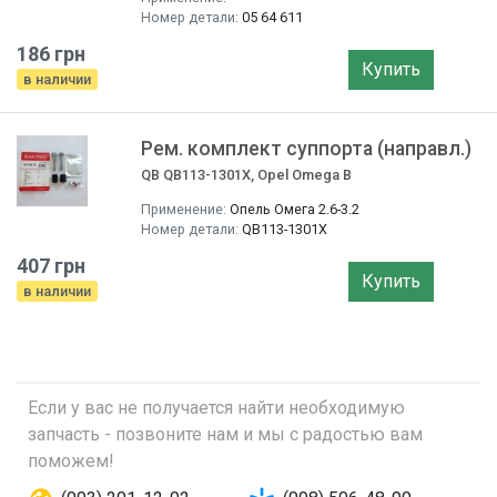
Номер детали:
05 64 611
186 грн
Купить
в наличии
Рем. комплект суппорта (направл.)
QB QB113-1301X, Opel Omega B
Применение:
Опель Омега 2.6-3.2
Номер детали:
QB113-1301X
407 грн
Купить
в наличии
Если у вас не получается найти необходимую
запчасть - позвоните нам и мы с радостью вам
поможем!