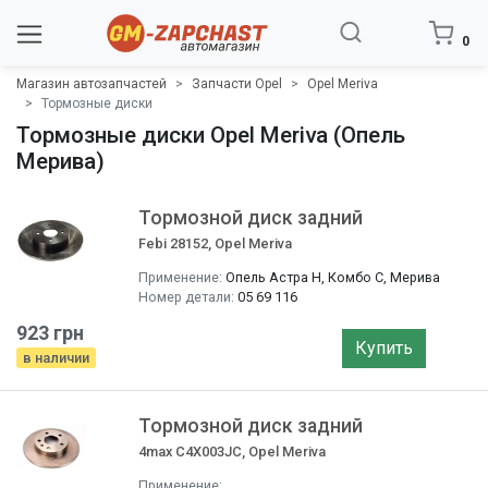
0
Магазин автозапчастей
Запчасти Opel
Opel Meriva
Тормозные диски
Тормозные диски Opel Meriva (Опель
Мерива)
Тормозной диск задний
Febi 28152, Opel Meriva
Применение:
Опель Астра Н, Комбо С, Мерива
Номер детали:
05 69 116
923 грн
Купить
в наличии
Тормозной диск задний
4max C4X003JC, Opel Meriva
Применение: