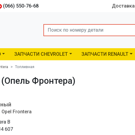
(066) 550-76-68
Доставка
Search
O
ЗАПЧАСТИ CHEVROLET
ЗАПЧАСТИ RENAULT
ntera
Топливная
a (Опель Фронтера)
шный
Opel Frontera
era B
34 607