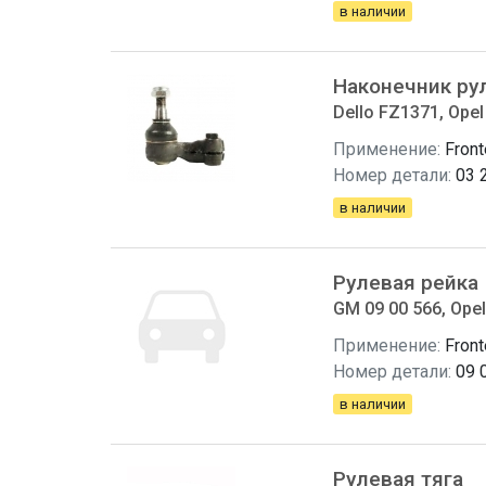
в наличии
Наконечник ру
Dello FZ1371, Opel
Применение:
Front
Номер детали:
03 
в наличии
Рулевая рейка
GM 09 00 566, Opel
Применение:
Front
Номер детали:
09 
в наличии
Рулевая тяга