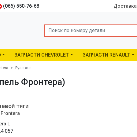
(066) 550-76-68
Доставка
Search
O
ЗАПЧАСТИ CHEVROLET
ЗАПЧАСТИ RENAULT
ntera
Рулевое
Опель Фронтера)
левой тяги
 Frontera
era L
24 057