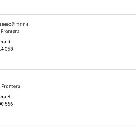
левой тяги
 Frontera
era R
24 058
 Frontera
era B
00 566