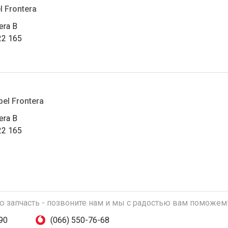
l Frontera
era B
22 165
el Frontera
era B
22 165
ую запчасть - позвоните нам и мы с радостью вам поможем
90
(066) 550-76-68