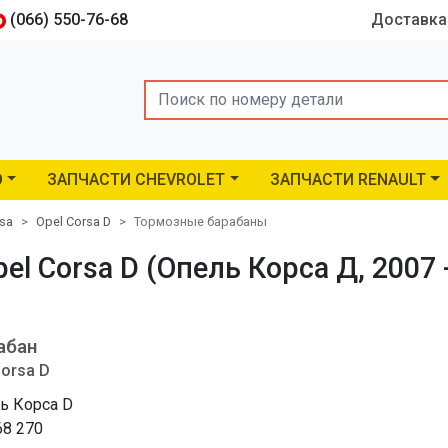
(066) 550-76-68
Доставка
Search
O
ЗАПЧАСТИ CHEVROLET
ЗАПЧАСТИ RENAULT
rsa
Opel Corsa D
Тормозные барабаны
 Corsa D (Опель Корса Д, 2007 - 
абан
Corsa D
ь Корса D
68 270