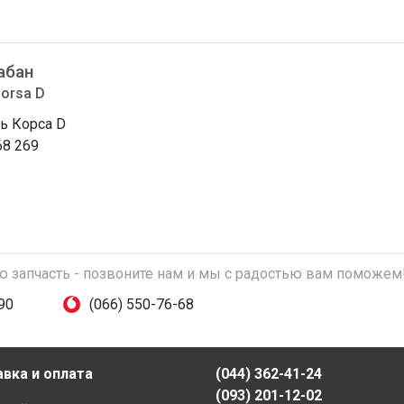
абан
Corsa D
ь Корса D
68 269
ую запчасть - позвоните нам и мы с радостью вам поможем
90
(066) 550-76-68
вка и оплата
(044) 362-41-24
(093) 201-12-02