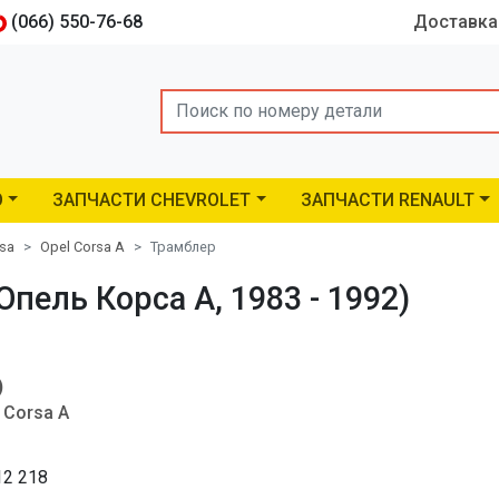
(066) 550-76-68
Доставка
Search
O
ЗАПЧАСТИ CHEVROLET
ЗАПЧАСТИ RENAULT
rsa
Opel Corsa A
Трамблер
Опель Корса A, 1983 - 1992)
)
 Corsa A
12 218