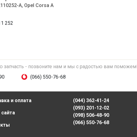
2110252-A, Opel Corsa A
11 252
ую запчасть - позвоните нам и мы с радостью вам поможем
90
(066) 550-76-68
вка и оплата
(044) 362-41-24
(093) 201-12-02
 сайта
(098) 506-48-90
(066) 550-76-68
акты