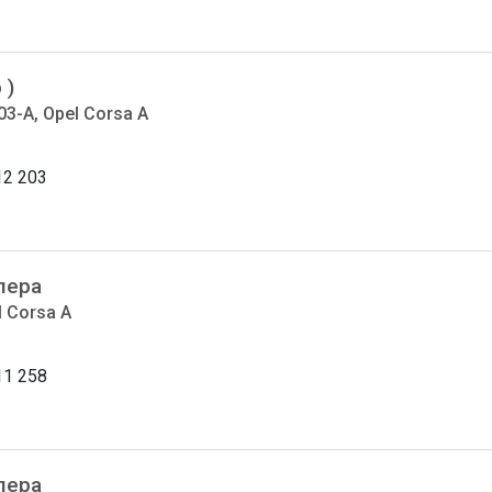
 )
03-A, Opel Corsa A
12 203
лера
l Corsa A
11 258
лера