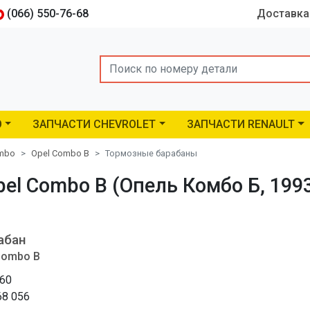
(066) 550-76-68
Доставка
Search
O
ЗАПЧАСТИ CHEVROLET
ЗАПЧАСТИ RENAULT
ombo
Opel Combo B
Тормозные барабаны
l Combo B (Опель Комбо Б, 1993
абан
Combo B
60
68 056