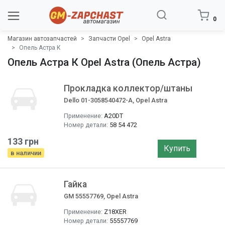
0
Магазин автозапчастей
Запчасти Opel
Opel Astra
Опель Астра К
Опель Астра К Opel Astra (Опель Астра)
Прокладка коллектор/штаны
Dello 01-3058540472-A, Opel Astra
Применение:
A20DT
Номер детали:
58 54 472
133 грн
Купить
в наличии
Гайка
GM 55557769, Opel Astra
Применение:
Z18XER
Номер детали:
55557769