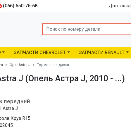
(066) 550-76-68
Доставка
Search
O
ЗАПЧАСТИ CHEVROLET
ЗАПЧАСТИ RENAULT
ra
Opel Astra J
Тормозные диски
ra J (Опель Астра J, 2010 - ...)
к передний
 Astra J
оле Круз R15
02045