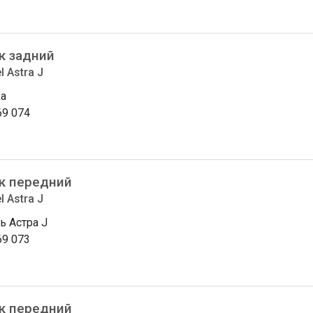
к задний
l Astra J
a
69 074
к передний
l Astra J
ь Астра J
69 073
к передний