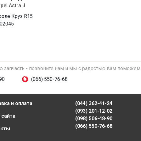
pel Astra J
оле Круз R15
02045
ую запчасть - позвоните нам и мы с радостью вам поможем
90
(066) 550-76-68
вка и оплата
(044) 362-41-24
(093) 201-12-02
 сайта
(098) 506-48-90
(066) 550-76-68
акты