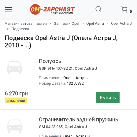
0
Магазин автозапчастей
Запчасти Opel
Opel Astra
Opel Astra J
Подвеска
Подвеска Opel Astra J (Опель Астра J,
2010 - ...)
Полуось
GSP 916-407-BZ21, Opel Astra J
Применение:
Опель Астра J L
Номер детали:
13250832
6 270 грн
Купить
в наличии
Ограничитель задней пружины
GM 04 23 965, Opel Astra J
Применение:
Опель Астра H