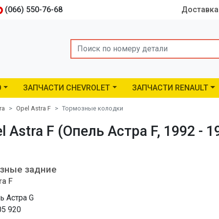
(066) 550-76-68
Доставка
Search
O
ЗАПЧАСТИ CHEVROLET
ЗАПЧАСТИ RENAULT
ra
Opel Astra F
Тормозные колодки
Astra F (Опель Астра F, 1992 - 1
зные задние
ra F
ь Астра G
05 920