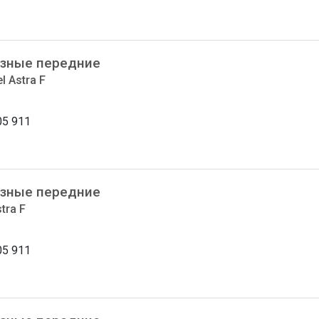
зные передние
l Astra F
05 911
зные передние
tra F
05 911