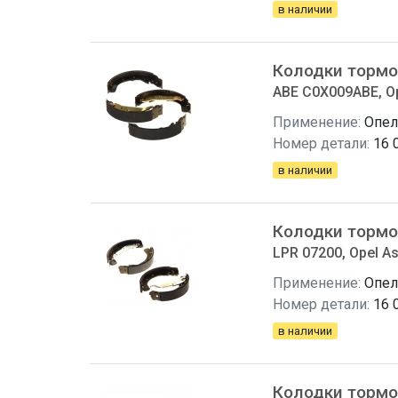
в наличии
Колодки тормо
ABE C0X009ABE, Op
Применение:
Опел
Номер детали:
16 
в наличии
Колодки тормо
LPR 07200, Opel As
Применение:
Опел
Номер детали:
16 
в наличии
Колодки тормо