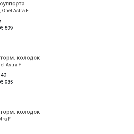
 суппорта
 Opel Astra F
м
05 809
 торм. колодок
el Astra F
 40
05 985
 торм. колодок
tra F