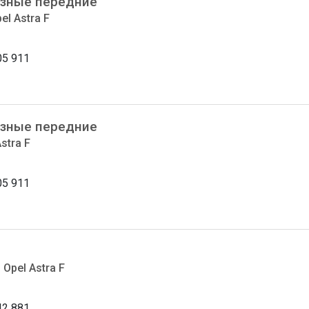
зные передние
el Astra F
05 911
зные передние
stra F
05 911
 Opel Astra F
42 881