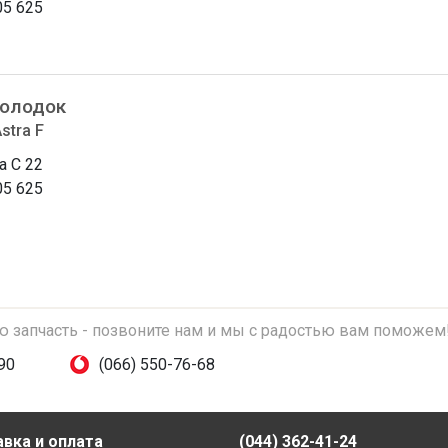
05 625
колодок
stra F
a C 22
05 625
ую запчасть - позвоните нам и мы с радостью вам поможем
90
(066) 550-76-68
вка и оплата
(044) 362-41-24