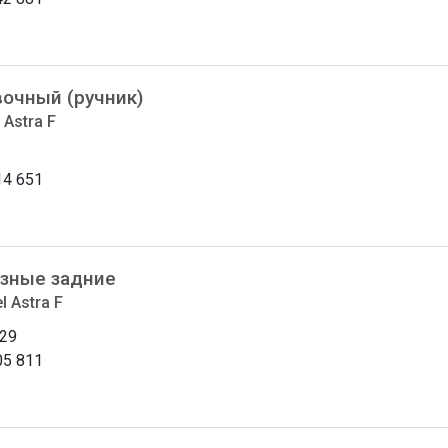
вочный (ручник)
 Astra F
14 651
зные задние
l Astra F
29
05 811