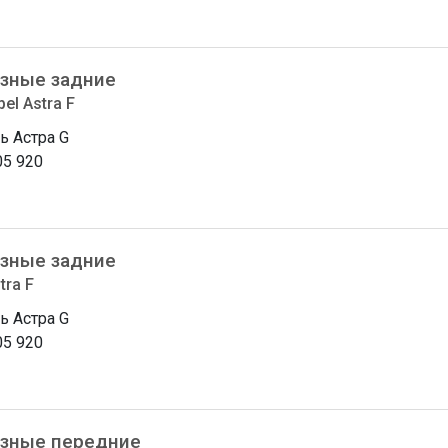
зные задние
el Astra F
ь Астра G
05 920
зные задние
tra F
ь Астра G
05 920
зные передние