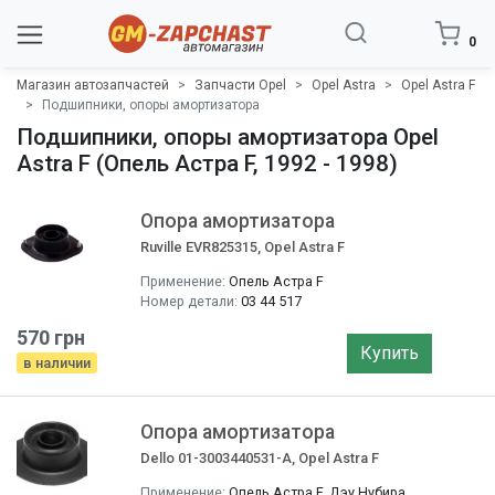
0
Магазин автозапчастей
Запчасти Opel
Opel Astra
Opel Astra F
Подшипники, опоры амортизатора
Подшипники, опоры амортизатора Opel
Astra F (Опель Астра F, 1992 - 1998)
Опора амортизатора
Ruville EVR825315, Opel Astra F
Применение:
Опель Астра F
Номер детали:
03 44 517
570 грн
Купить
в наличии
Опора амортизатора
Dello 01-3003440531-A, Opel Astra F
Применение:
Опель Астра F, Дэу Нубира