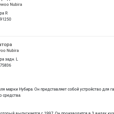
ewoo Nubira
ра R
91250
атора
oo Nubira
ра задн. L
75836
ля марки Нубира. Он представляет собой устройство для г
 средства.
торый выпускается с 1997. Он производится в 3 видах кузо