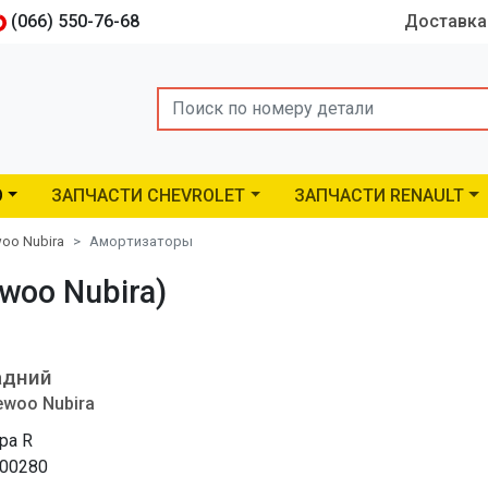
(066) 550-76-68
Доставка
Search
O
ЗАПЧАСТИ CHEVROLET
ЗАПЧАСТИ RENAULT
oo Nubira
Амортизаторы
woo Nubira)
адний
ewoo Nubira
ра R
00280