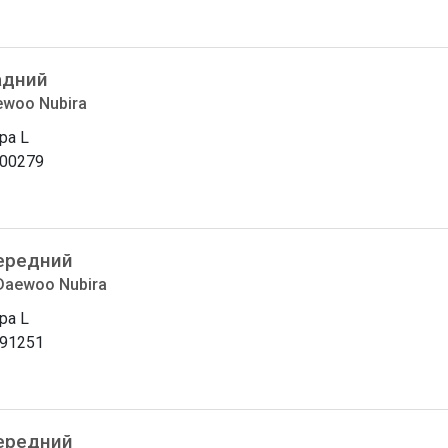
адний
ewoo Nubira
ра L
00279
ередний
Daewoo Nubira
ра L
91251
ередний