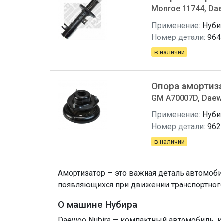
Monroe 11744, Da
Применение:
Нуби
Номер детали:
964
в наличии
Опора амортиз
GM A70007D, Daew
Применение:
Нуби
Номер детали:
962
в наличии
Амортизатор — это важная деталь автомоби
появляющихся при движении транспортного
О машине Нубира
Daewoo Nubira — компактный автомобиль, ко