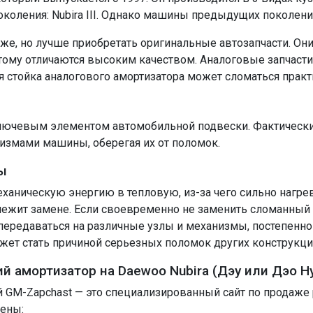
околения: Nubira III. Однако машины предыдущих поколен
же, но лучше приобретать оригинальные автозапчасти. Он
тому отличаются высоким качеством. Аналоговые запчаст
я стойка аналогового амортизатора может сломаться практ
лючевым элементом автомобильной подвески. Фактически э
измами машины, оберегая их от поломок.
ы
ханическую энергию в тепловую, из-за чего сильно нагрев
длежит замене. Если своевременно не заменить сломанный 
ередаваться на различные узлы и механизмы, постепенно в
ет стать причиной серьезных поломок других конструкци
й амортизатор на Daewoo Nubira (Дэу или Дэо Н
й GM-Zapchast — это специализированный сайт по продаже
лены: