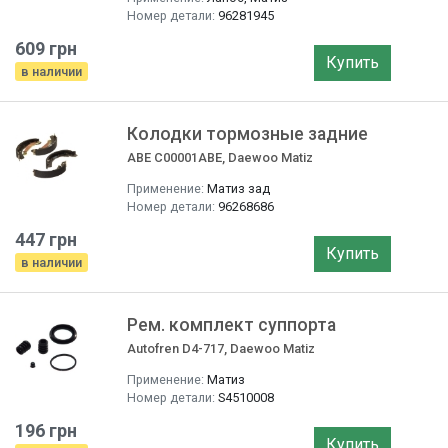
Номер детали:
96281945
609 грн
Купить
в наличии
Колодки тормозные задние
ABE C00001ABE, Daewoo Matiz
Применение:
Матиз зад
Номер детали:
96268686
447 грн
Купить
в наличии
Рем. комплект суппорта
Autofren D4-717, Daewoo Matiz
Применение:
Матиз
Номер детали:
S4510008
196 грн
Купить