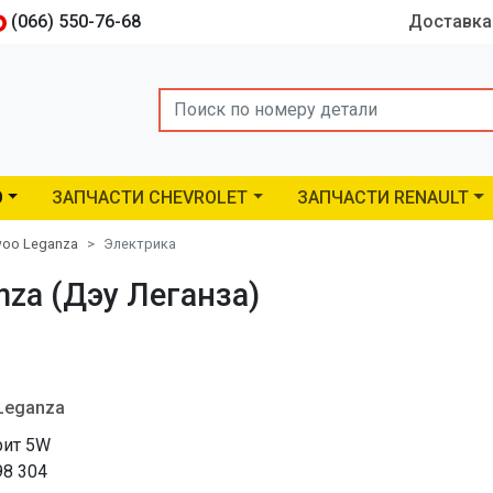
(066) 550-76-68
Доставка
Search
O
ЗАПЧАСТИ CHEVROLET
ЗАПЧАСТИ RENAULT
oo Leganza
Электрика
za (Дэу Леганза)
Leganza
рит 5W
98 304