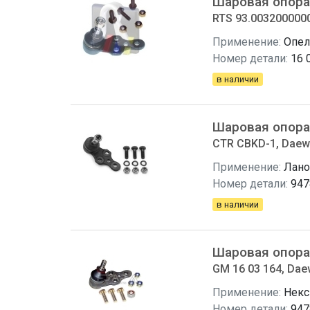
Шаровая опора
RTS 93.003200000
Применение:
Опел
Номер детали:
16 
в наличии
Шаровая опора
CTR CBKD-1, Daew
Применение:
Лано
Номер детали:
947
в наличии
Шаровая опора
GM 16 03 164, Da
Применение:
Некс
Номер детали:
947