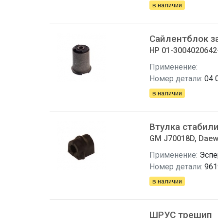
в наличии
Сайлентблок з
HP 01-3004020642
Применение:
Номер детали:
04 
в наличии
Втулка стабил
GM J70018D, Daew
Применение:
Эспе
Номер детали:
961
в наличии
ШРУС трешип