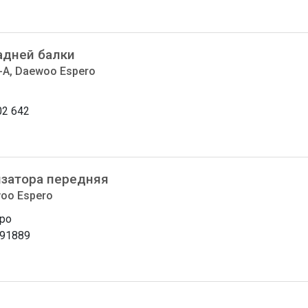
адней балки
-A, Daewoo Espero
02 642
изатора передняя
oo Espero
ро
91889