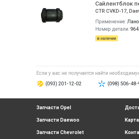
Сайлентблок п
CTR CVKD-17, Dae
Применение:
Лано
Номер детали:
964
в наличии
Если у вас не получается найти необходим
(093) 201-12-02
(098) 506-48-
Запчасти Opel
Доста
Запчасти Daewoo
Карта
Запчасти Chevrolet
Конт