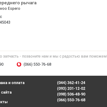
ереднего рычага
woo Espero
с
45043
ую запчасть - позвоните нам и мы с радостью вам поможем
90
(066) 550-76-68
вка и оплата
(044) 362-41-24
(093) 201-12-02
 сайта
(098) 506-48-90
(066) 550-76-68
акты