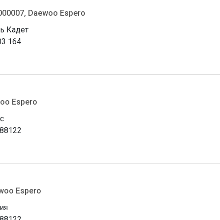
000007, Daewoo Espero
ь Кадет
03 164
oo Espero
с
88122
ewoo Espero
ия
88122