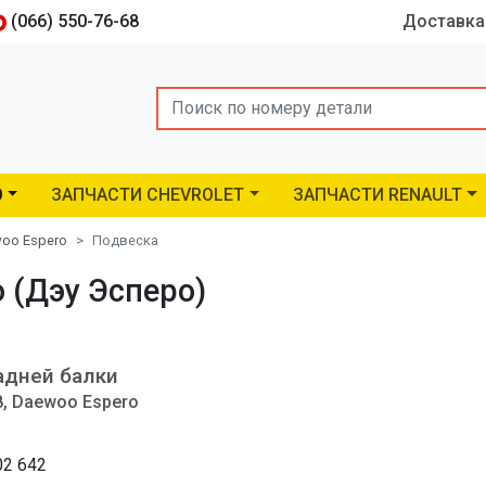
(066) 550-76-68
Доставка
Search
O
ЗАПЧАСТИ CHEVROLET
ЗАПЧАСТИ RENAULT
oo Espero
Подвеска
 (Дэу Эсперо)
адней балки
8, Daewoo Espero
02 642