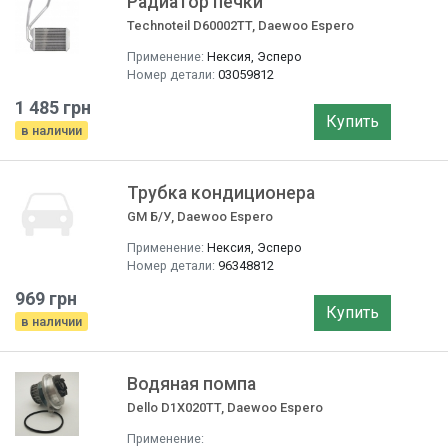
Радиатор печки
Technoteil D60002TT, Daewoo Espero
Применение:
Нексия, Эсперо
Номер детали:
03059812
1 485 грн
Купить
в наличии
Трубка кондиционера
GM Б/У, Daewoo Espero
Применение:
Нексия, Эсперо
Номер детали:
96348812
969 грн
Купить
в наличии
Водяная помпа
Dello D1X020TT, Daewoo Espero
Применение: