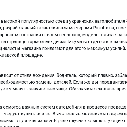
 высокой популярностью среди украинских автолюбителей
в, разработанный талантливыми мастерами Pininfarina, сп
равном состоянии совсем несложно, модель отличается ко
на странице тормозные диски Такума всегда есть в налич
иалисты магазина прилагают для этого максимум усилий,
складской площадке.
ависит от стиля вождения. Водитель, который плавно, заб
 необходимостью замены деталей. Если же вы передвигае
уется менять значительно чаще. Обозначим основные при
 осмотра важных систем автомобиля в процессе проведени
, следует купить новые. Выявленные механиком поврежде
висимо от уровня износа. В ряде случаев комплектующие 