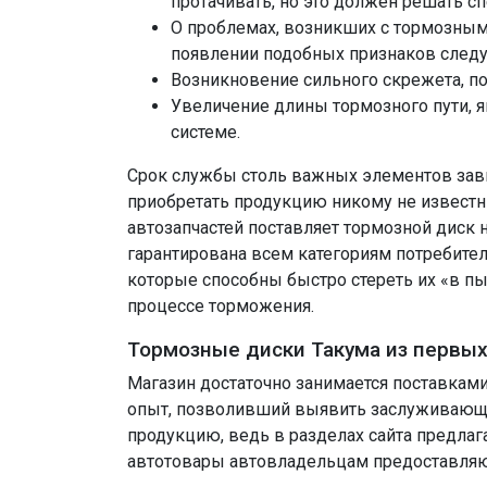
протачивать, но это должен решать сп
О проблемах, возникших с тормозным
появлении подобных признаков следуе
Возникновение сильного скрежета, п
Увеличение длины тормозного пути, 
системе.
Срок службы столь важных элементов зависи
приобретать продукцию никому не известн
автозапчастей поставляет тормозной диск 
гарантирована всем категориям потребител
которые способны быстро стереть их «в п
процессе торможения.
Тормозные диски Такума из первых
Магазин достаточно занимается поставкам
опыт, позволивший выявить заслуживающи
продукцию, ведь в разделах сайта предла
автотовары автовладельцам предоставляют