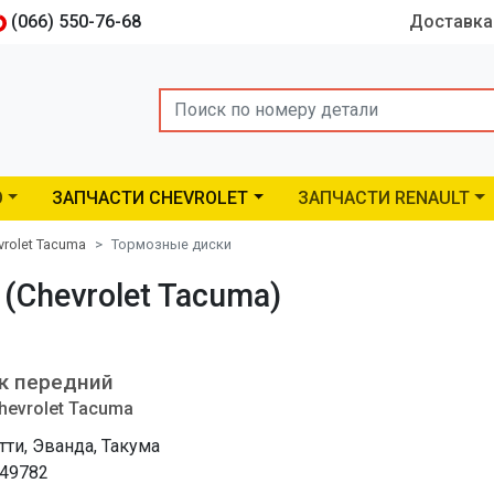
(066) 550-76-68
Доставка
Search
O
ЗАПЧАСТИ CHEVROLET
ЗАПЧАСТИ RENAULT
vrolet Tacuma
Тормозные диски
(Chevrolet Tacuma)
к передний
hevrolet Tacuma
тти, Эванда, Такума
49782