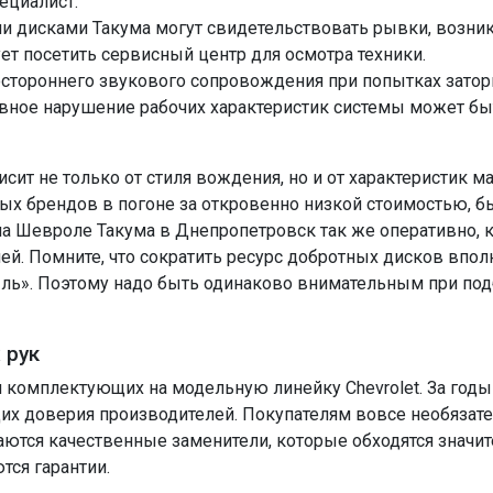
ециалист.
и дисками Такума могут свидетельствовать рывки, возни
т посетить сервисный центр для осмотра техники.
остороннего звукового сопровождения при попытках зато
явное нарушение рабочих характеристик системы может бы
т не только от стиля вождения, но и от характеристик мат
ых брендов в погоне за откровенно низкой стоимостью, бы
на Шевроле Такума в Днепропетровск так же оперативно, 
ей. Помните, что сократить ресурс добротных дисков впол
ыль». Поэтому надо быть одинаково внимательным при под
 рук
и комплектующих на модельную линейку Chevrolet. За годы
х доверия производителей. Покупателям вовсе необязате
гаются качественные заменители, которые обходятся значи
ся гарантии.