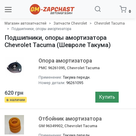
0
Магазин автозапчастей
Запчасти Chevrolet
Chevrolet Tacuma
Подшипники, опоры амортизатора
Подшипники, опоры амортизатора
Chevrolet Tacuma (Шевроле Такума)
Опора амортизатора
PMC 96261095, Chevrolet Tacuma
Применение:
Такума передн.
Номер детали:
96261095
620 грн
Купить
в наличии
Отбойник амортизатора
GM 96349902, Chevrolet Tacuma
Применение:
Такума передн.