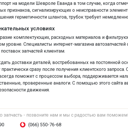
ппорт на модели Шевроле Еванда в том случае, когда отме
ых признаков, сигнализирующих о неисправности элементо
шения герметичности шлангов, трубок требует немедленно
екательных условиях
образие комплектующих, расходных материалов и фильтрую
вном уровне. Специалисты интернет-магазина автозапчасте
поставок запчастей клиентам.
дать доставки деталей, востребованных на постоянной осн
т практически сразу после получения клиентского запроса
сегда поможет с процессом выбора, поддерживается налич
ественные, проверенные аналоги. С помощью этого сайта 
безопасности движения.
ую запчасть - позвоните нам и мы с радостью вам поможем
90
(066) 550-76-68