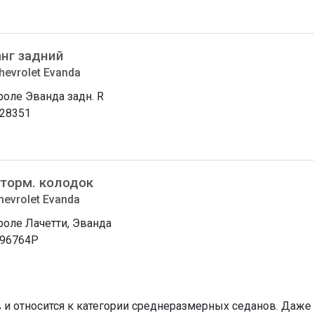
нг задний
hevrolet Evanda
оле Эванда задн. R
28351
 торм. колодок
hevrolet Evanda
оле Лачетти, Эванда
96764P
в и относится к категории среднеразмерных седанов. Да