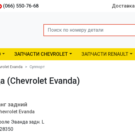
(066) 550-76-68
Доставка
Search
O
ЗАПЧАСТИ CHEVROLET
ЗАПЧАСТИ RENAULT
vrolet Evanda
Cуппорт
 (Chevrolet Evanda)
нг задний
hevrolet Evanda
оле Эванда задн. L
28350