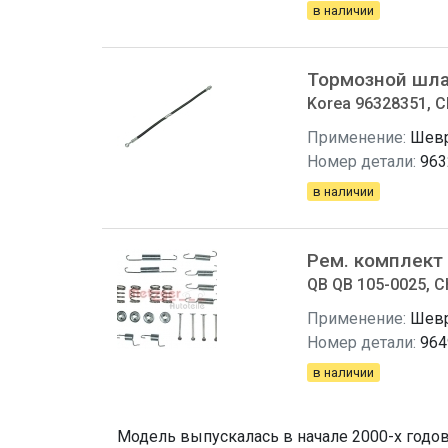
в наличии
Тормозной шла
Korea 96328351, C
Применение:
Шевр
Номер детали:
963
в наличии
Рем. комплект
QB QB 105-0025, C
Применение:
Шевр
Номер детали:
964
в наличии
Модель выпускалась в начале 2000-х годо