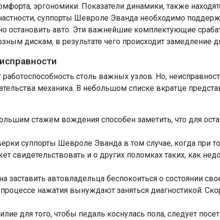
форта, эргономики. Показатели динамики, также находятс
В частности, суппорты Шевроле Эванда необходимо поддерж
о остановить авто. Эти важнейшие комплектующие срабат
ным дискам, в результате чего происходит замедление д
еисправности
работоспособность столь важных узлов. Но, неисправно
ательства механика. В небольшом списке вкратце предс
льшим стажем вождения способен заметить, что для оста
ерки суппорты Шевроле Эванда в том случае, когда при т
жет свидетельствовать и о других поломках таких, как не
 заставить автовладельца беспокоиться о состоянии свое
 процессе нажатия вынуждают заняться диагностикой. Скор
лие для того, чтобы педаль коснулась пола, следует посе