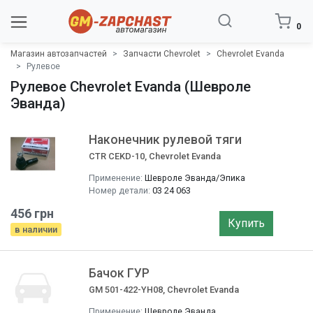
0
Магазин автозапчастей
Запчасти Chevrolet
Chevrolet Evanda
Рулевое
Рулевое Chevrolet Evanda (Шевроле
Эванда)
Наконечник рулевой тяги
CTR CEKD-10, Chevrolet Evanda
Применение:
Шевроле Эванда/Эпика
Номер детали:
03 24 063
456 грн
Купить
в наличии
Бачок ГУР
GM 501-422-YH08, Chevrolet Evanda
Применение:
Шевроле Эванда