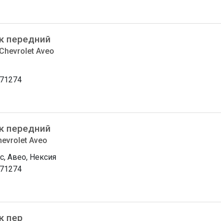
к передний
 Chevrolet Aveo
71274
к передний
hevrolet Aveo
с, Авео, Нексия
71274
к пер