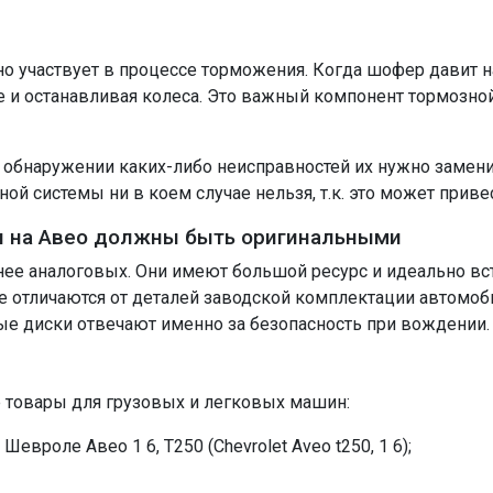
но участвует в процессе торможения. Когда шофер давит 
е и останавливая колеса. Это важный компонент тормозно
 обнаружении каких-либо неисправностей их нужно замени
й системы ни в коем случае нельзя, т.к. это может привес
и на Авео должны быть оригинальными
нее аналоговых. Они имеют большой ресурс и идеально вс
отличаются от деталей заводской комплектации автомобил
ые диски отвечают именно за безопасность при вождении.
е товары для грузовых и легковых машин:
вроле Авео 1 6, Т250 (Chevrolet Aveo t250, 1 6);