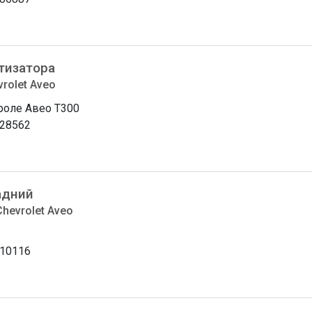
тизатора
rolet Aveo
оле Авео T300
28562
адний
Chevrolet Aveo
10116