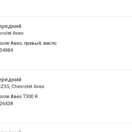
ередний
rolet Aveo
оле Авео, правый, масло
34984
ередний
JZ35, Chevrolet Aveo
оле Авео T300 R
26438