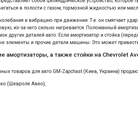
редставляет собой цилиндрическое устройство, которое пр
игаться в полости с газом, тормозной жидкостью или мас
колебания и вибрацию при движении. Т.е. он смягчает уда
ую, из-за чего сильно нагревается. Поломанный амортизат
ок других деталей авто. Если амортизатор и стойка (перед
е элементы и прочие детали машины. Это может привести 
е амортизаторы, а также стойки на Chevrolet Av
чных товаров для авто GM-Zapchast (Киев, Украина) продаю
veo (Шевроле Авео);