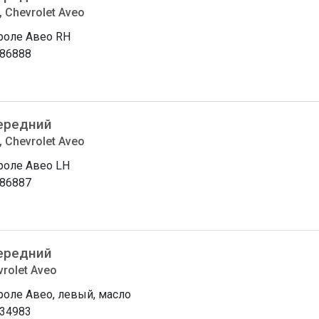
, Chevrolet Aveo
оле Авео RH
86888
ередний
, Chevrolet Aveo
оле Авео LH
86887
ередний
rolet Aveo
оле Авео, левый, масло
34983