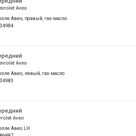
ередний
vrolet Aveo
оле Авео, правый, газ-масло
34984
ередний
vrolet Aveo
оле Авео, левый, газ-масло
34983
ередний
rolet Aveo
оле Авео LH
86887