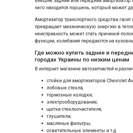
Внешне задний или передний амортизатор п
него находится поршень, который может дв
Амортизатор транспортного средства гасит 
превращает механическую энергию в теплов
неисправность может стать причиной полом
функции, колебания передаются на кузовны
Где можно купить задние и передни
городах Украины по низким ценам
В интернет магазине автозапчастей и разли
стойки для амортизаторов Chevrolet A
лобовые стекла;
тормозные колодки;
электрооборудование;
щетки стеклоочистителя;
глушители;
масляные фильтры;
осветительные элементы и т.д.