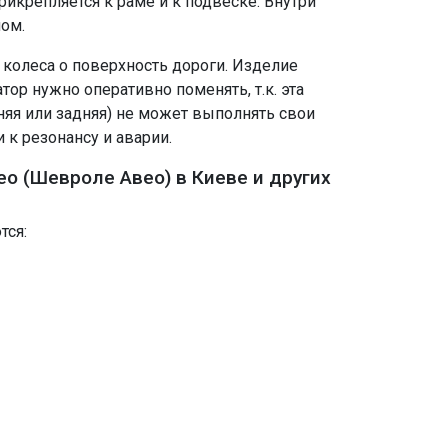
икрепляется к раме и к подвеске. Внутри
лом.
р колеса о поверхность дороги. Изделие
ор нужно оперативно поменять, т.к. эта
няя или задняя) не может выполнять свои
к резонансу и аварии.
eo (Шевроле Авео) в Киеве и других
тся: