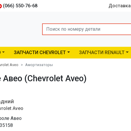
(066) 550-76-68
Доставка
Search
O
ЗАПЧАСТИ CHEVROLET
ЗАПЧАСТИ RENAULT
vrolet Aveo
Амортизаторы
вео (Chevrolet Aveo)
адний
rolet Aveo
оле Авео
35158