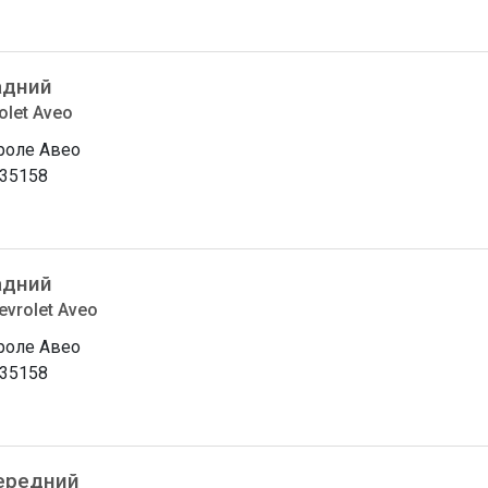
адний
olet Aveo
оле Авео
35158
адний
evrolet Aveo
оле Авео
35158
ередний