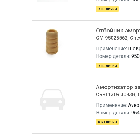
в наличии
Отбойник амор
GM 95028562, Chev
Применение:
Шевр
Номер детали:
950
в наличии
Амортизатор з
CRBI 1309.3093G, 
Применение:
Aveo
Номер детали:
964
в наличии