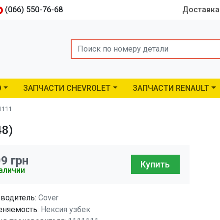
(066) 550-76-68
Доставка
Search
O
ЗАПЧАСТИ CHEVROLET
ЗАПЧАСТИ RENAULT
1111
48)
09
грн
Купить
аличии
водитель:
Cover
няемость:
Нексия узбек